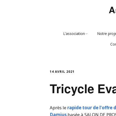
A
L’association
Notre proj
Co
Qui sommes nous ?
Me
Media
Gr
14 AVRIL 2021
Tricycle E
Après le
rapide tour de l’offre 
Damius
,basée à SALON DE PROV