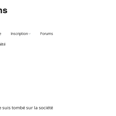
ns
e
Inscription
Forums
lité
Activation
je suis tombé sur la société