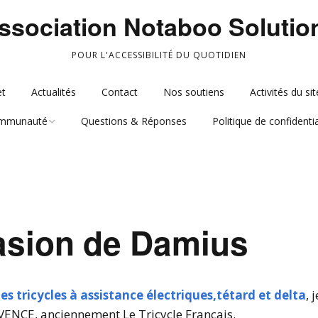
ssociation Notaboo Solutio
POUR L'ACCESSIBILITÉ DU QUOTIDIEN
et
Actualités
Contact
Nos soutiens
Activités du sit
mmunauté
Questions & Réponses
Politique de confidentia
mbres
oupes
vasion de Damius
des tricycles à assistance électriques,tétard et delta
, 
ENCE, anciennement Le Tricycle Français.