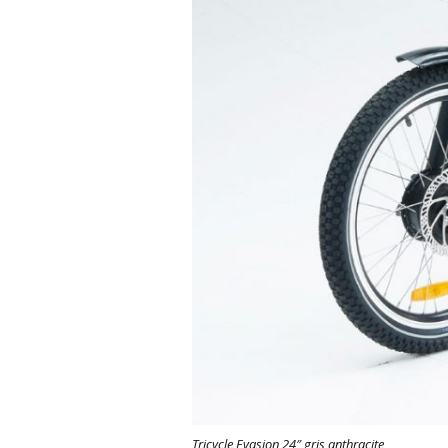
Tricycle Evasion 24″ gris anthracite