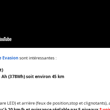
e Evasion
sont intéressantes :
t)
 Ah (378Wh) soit environ 45 km
re LED) et arrière (feux de position,stop et clignotants),
u’à 20 km/h et puissance réglable par 5 niveaux
* voi