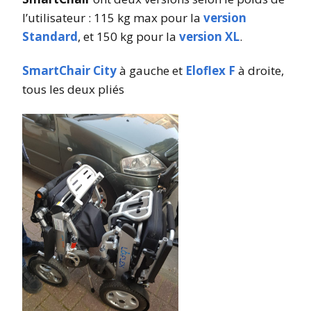
l’utilisateur : 115 kg max pour la
version
Standard
, et 150 kg pour la
version XL
.
SmartChair City
à gauche et
Eloflex F
à droite,
tous les deux pliés